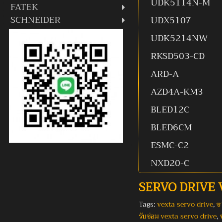
UDK5114N-M
FATEK
SCHNEIDER
UDX5107
UDK5214NW
RKSD503-CD
ARD-A
AZD4A-KM3
BLED12C
BLED6CM
ESMC-C2
NXD20-C
SERVO DRIVE
Tags:
vexta servo drive
,
ข
รับซ่อม vexta servo drive
,