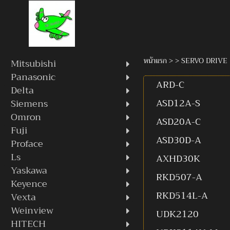
หน้าแรก
> >
SERVO DRIVE
Mitsubishi
Panasonic
ARD-C
Delta
ASD12A-S
Siemens
Omron
ASD20A-C
Fuji
ASD30D-A
Proface
Ls
AXHD30K
Yaskawa
RKD507-A
Keyence
RKD514L-A
Vexta
Weinview
UDK2120
HITECH