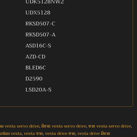
UDK5128NW2
UDX5128
RKSD507-C
RKSD507-A
ASD16C-S
AZD-CD
BLED6C
D2590
LSD20A-S
่อม vexta servo drive
,
มีขาย vexta servo drive
,
ขาย vexta servo drive
,
ับซ่อม vexta
,
vexta ขาย
,
vexta drive ขาย
,
vexta drive มีขาย