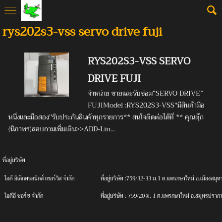
rys202s3-vss servo drive fuji
RYS202S3-VSS SERVO
DRIVE FUJI
จำหน่าย ขายและรับซ่อม“SERVO DRIVE”
FUJIModel :RYS202S3-VSS''มีสินค้ามือ
หนึ่งและมือสอง''รับประกันสินค้าทุกรายการ** สนใจติดต่อได้ที่ ** คุณตุ๊ก
(นิภาพร)สอบถามเพิ่มเติม>>ADD-Lin...
ที่อยู่บริษัท
ไอดี
อิเล็กทรอนิกส์ เซอร์วิส จํากัด
ที่อยู่บริษัท :759/32-33 ม.1 ต.แพรกษาใหม่ อ.เมืองส
ไอดีอี
ซอร์ซ จํากัด
ที่อยู่บริษัท :
759/20 ม. 1 ต.แพรกษาใหม่ อ.สมุทรปราก