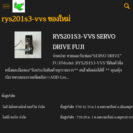
rys201s3-vvs ของใหม่
RYS201S3-VVS SERVO
DRIVE FUJI
จำหน่าย ขายและรับซ่อม“SERVO DRIVE”
FUJIModel :RYS201S3-VVS''มีสินค้ามือ
หนึ่งและมือสอง''รับประกันสินค้าทุกรายการ** สนใจติดต่อได้ที่ ** คุณตุ๊ก
(นิภาพร)สอบถามเพิ่มเติม>>ADD-Lin...
ที่อยู่บริษัท
ไอดี
อิเล็กทรอนิกส์ เซอร์วิส จํากัด
ที่อยู่บริษัท :759/32-33 ม.1 ต.แพรกษาใหม่ อ.เมืองส
ไอดีอี
ซอร์ซ จํากัด
ที่อยู่บริษัท :
759/20 ม. 1 ต.แพรกษาใหม่ อ.สมุทรปราก